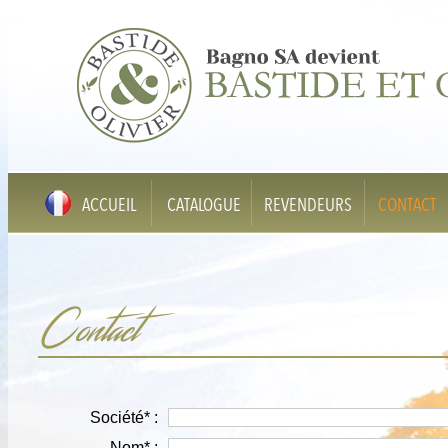
ACCUEIL
CATALOGUE
REVENDEURS
CONTACT
Contact
Société* :
Nom* :