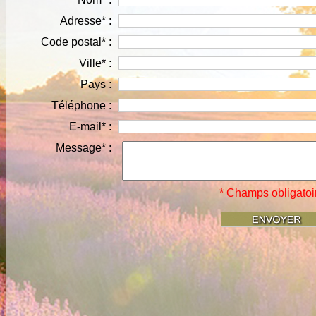
Adresse* :
Code postal* :
Ville* :
Pays :
Téléphone :
E-mail* :
Message* :
* Champs obligatoi